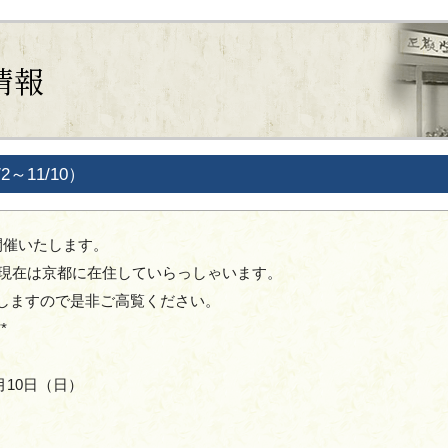
情報
～11/10）
開催いたします。
、現在は京都に在住していらっしゃいます。
しますので是非ご高覧ください。
**
1月10日（日）