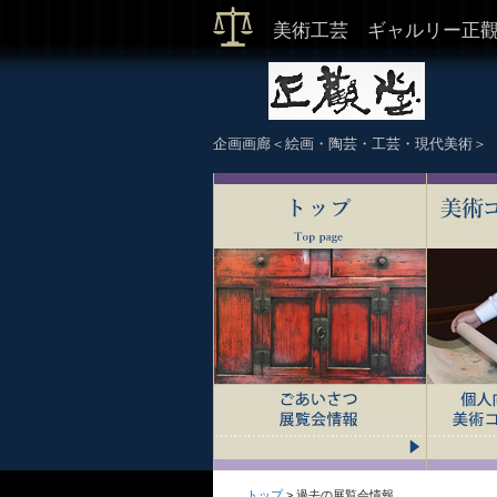
美術工芸 ギャルリー正
ギャルリ
企画画廊＜絵画・陶芸・工芸・現代美術＞
トップ
> 過去の展覧会情報