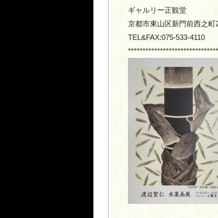
ギャルリー正観堂
京都市東山区新門前西之町21
TEL&FAX:075-533-4110
******************************