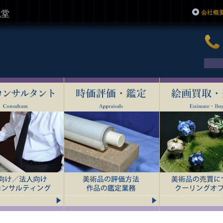
觀堂
会社概
ー正観堂