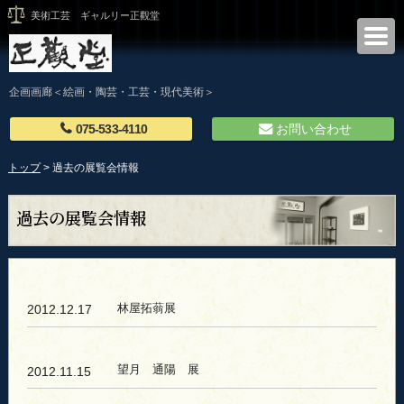
美術工芸 ギャルリー正觀堂
ギャルリー正観堂
企画画廊＜絵画・陶芸・工芸・現代美術＞
075-533-4110
お問い合わせ
トップ
> 過去の展覧会情報
過去の展覧会情報
林屋拓蓊展
2012.12.17
望月 通陽 展
2012.11.15